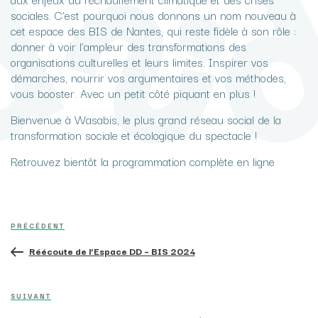
sociales. C’est pourquoi nous donnons un nom nouveau à
cet espace des BIS de Nantes, qui reste fidèle à son rôle :
donner à voir l’ampleur des transformations des
organisations culturelles et leurs limites. Inspirer vos
démarches, nourrir vos argumentaires et vos méthodes,
vous booster. Avec un petit côté piquant en plus !
Bienvenue à Wasabis, le plus grand réseau social de la
transformation sociale et écologique du spectacle !
Retrouvez bientôt la programmation complète en ligne
Navigation
Article
de
PRÉCÉDENT
précédent
l’article
Réécoute de l’Espace DD – BIS 2024
Article
SUIVANT
suivant