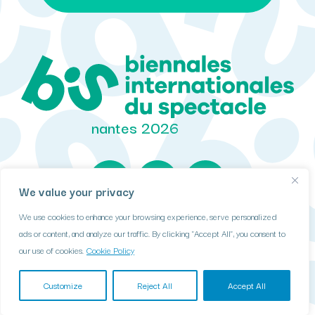
nantes 2026
We value your privacy
We use cookies to enhance your browsing experience, serve personalized
DONNÉES PERSONNELLES
ads or content, and analyze our traffic. By clicking "Accept All", you consent to
COOKIES
our use of cookies.
Cookie Policy
MENTIONS LÉGALES BIS 2026
PLAN DE SITE
Customize
Reject All
Accept All
I-COM 2025