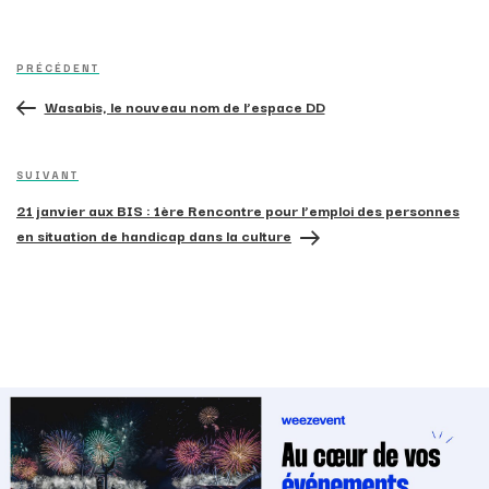
Navigation
Article
de
PRÉCÉDENT
précédent
l’article
Wasabis, le nouveau nom de l’espace DD
Article
SUIVANT
suivant
21 janvier aux BIS : 1ère Rencontre pour l’emploi des personnes
en situation de handicap dans la culture