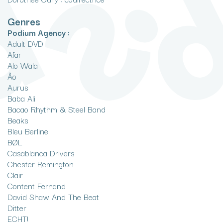
Genres
Podium Agency :
Adult DVD
Afar
Alo Wala
Ão
Aurus
Baba Ali
Bacao Rhythm & Steel Band
Beaks
Bleu Berline
BØL
Casablanca Drivers
Chester Remington
Clair
Content Fernand
David Shaw And The Beat
Ditter
ECHT!