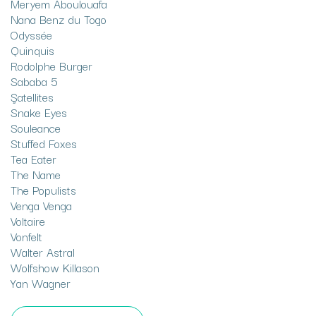
Meryem Aboulouafa
Nana Benz du Togo
Odyssée
Quinquis
Rodolphe Burger
Sababa 5
Şatellites
Snake Eyes
Souleance
Stuffed Foxes
Tea Eater
The Name
The Populists
Venga Venga
Voltaire
Vonfelt
Walter Astral
Wolfshow Killason
Yan Wagner