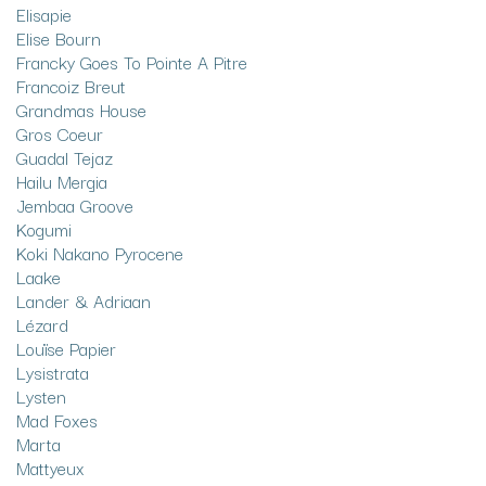
Elisapie
Elise Bourn
Francky Goes To Pointe A Pitre
Francoiz Breut
Grandmas House
Gros Coeur
Guadal Tejaz
Hailu Mergia
Jembaa Groove
Kogumi
Koki Nakano Pyrocene
Laake
Lander & Adriaan
Lézard
Louïse Papier
Lysistrata
Lysten
Mad Foxes
Marta
Mattyeux