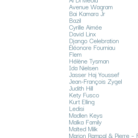
Avenue Wagram
Bai Kamara Jr
Bazil
Cyrille Aimée
David Linx
Django Celebration
Éléonore Fourniau
Flem
Hélène Tysman
Ida Nielsen
Jasser Haj Youssef
Jean-François Zygel
Judith Hill
Kety Fusco
Kurt Elling
Ledisi
Madlen Keys
Malka Family
Malted Milk
Marion Rampal & Pierre – 