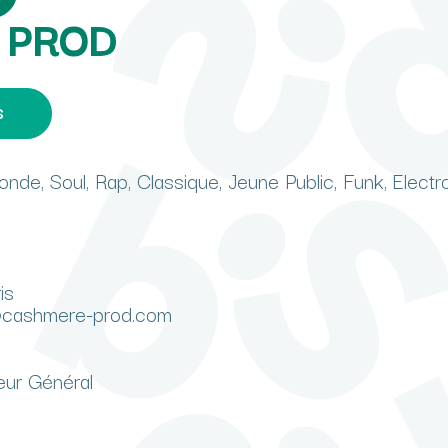
 PROD
s
nde, Soul, Rap, Classique, Jeune Public, Funk, Elect
is
@cashmere-prod.com
eur Général