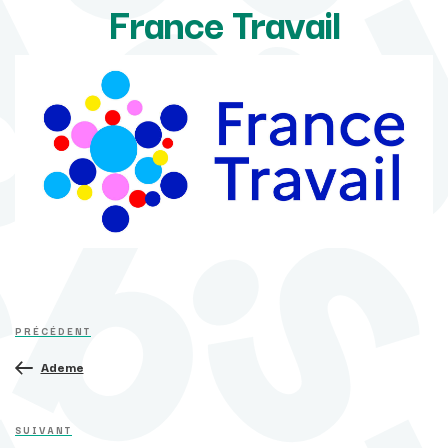
France Travail
Navigation
Article
de
PRÉCÉDENT
précédent
l’article
Ademe
Article
SUIVANT