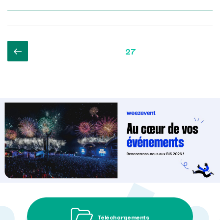
Pagination
Page
Page
27
des
précédente
publications
Téléchargements